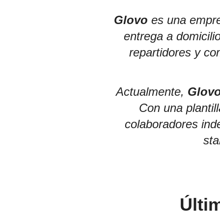
Glovo
es una empres
entrega a domicili
repartidores y co
Actualmente,
Glov
Con una plantil
colaboradores ind
sta
Últi