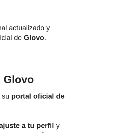
nal actualizado y
icial de
Glovo
.
n Glovo
n su
portal oficial de
juste a tu perfil
y