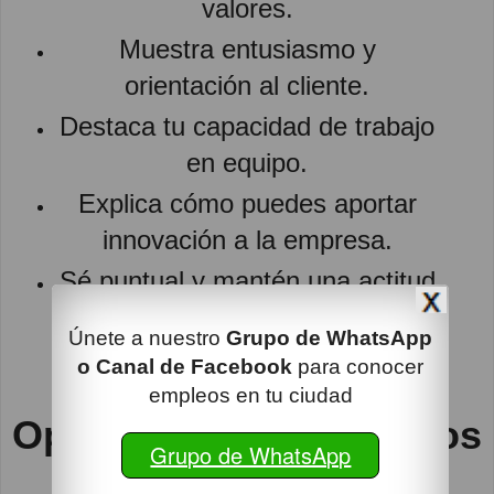
valores.
Muestra entusiasmo y
orientación al cliente.
Destaca tu capacidad de trabajo
en equipo.
Explica cómo puedes aportar
innovación a la empresa.
Sé puntual y mantén una actitud
positiva.
Únete a nuestro
Grupo de WhatsApp
o Canal de Facebook
para conocer
empleos en tu ciudad
Opiniones de empleados
Grupo de WhatsApp
de Leroy Merlin –