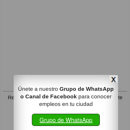
Únete a nuestro
Grupo de WhatsApp
o Canal de Facebook
para conocer
Recibe en tu correo las Ofertas de Empleo que te
empleos en tu ciudad
interesan
Grupo de WhatsApp
Suscribirme