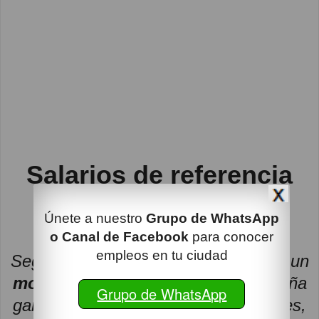
Salarios de referencia
Amazon
Únete a nuestro
Grupo de WhatsApp
o Canal de Facebook
para conocer
empleos en tu ciudad
Según datos de Glassdoor y Indeed, un
mozo de almacén
en Amazon España
Grupo de WhatsApp
gana entre 1.300 y 1.500 € mensuales,