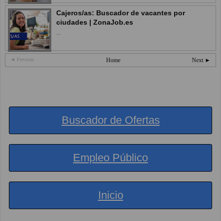
Cajeros/as: Buscador de vacantes por
ciudades | ZonaJob.es
...
◄ Previous
Home
Next ►
Buscador de Ofertas
Empleo Público
Inicio