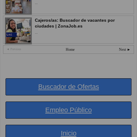
...
Cajeros/as: Buscador de vacantes por
ciudades | ZonaJob.es
...
◄ Previous
Home
Next ►
Buscador de Ofertas
Empleo Público
Inicio