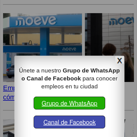
Únete a nuestro
Grupo de WhatsApp
o Canal de Facebook
para conocer
empleos en tu ciudad
Empleos en MOEVE: Últimas vacantes,
cómo postular y superar la entrevista
Grupo de WhatsApp
Canal de Facebook