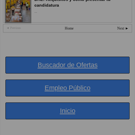
candidatura
...
◄ Previous
Home
Next ►
Buscador de Ofertas
Empleo Público
Inicio