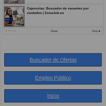
Cajeros/as: Buscador de vacantes por
ciudades | ZonaJob.es
...
◄ Previous
Home
Next ►
Buscador de Ofertas
Empleo Público
Inicio