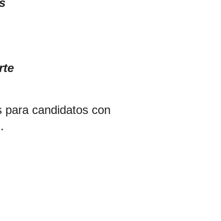
s
rte
s para candidatos con
.