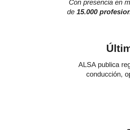
Con presencia en m
de
15.000 profesio
Últi
ALSA publica reg
conducción, op