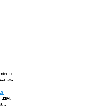
miento.
acantes.
as
ciudad.
nda…