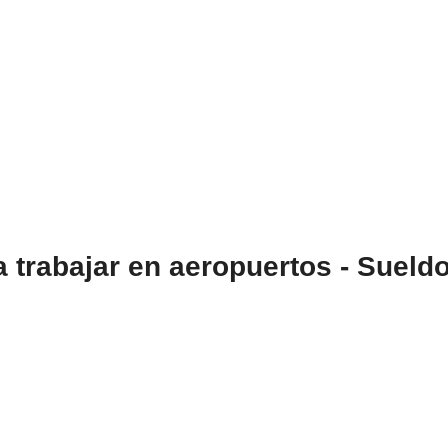
rabajar en aeropuertos - Sueldo