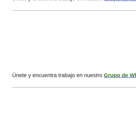
Únete y encuentra trabajo en nuestro
Grupo de W