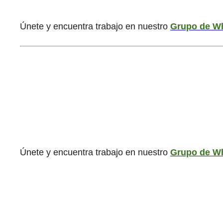
Únete y encuentra trabajo en nuestro
Grupo de W
Únete y encuentra trabajo en nuestro
Grupo de W