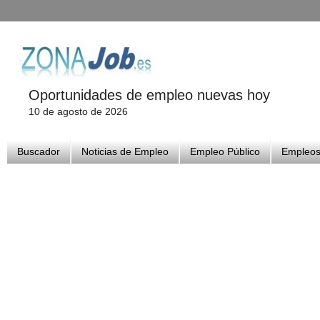
Oportunidades de empleo nuevas hoy
10 de agosto de 2026
Buscador
Noticias de Empleo
Empleo Público
Empleos