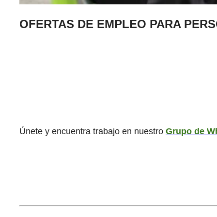
OFERTAS DE EMPLEO PARA PER
Únete y encuentra trabajo en nuestro
Grupo de W