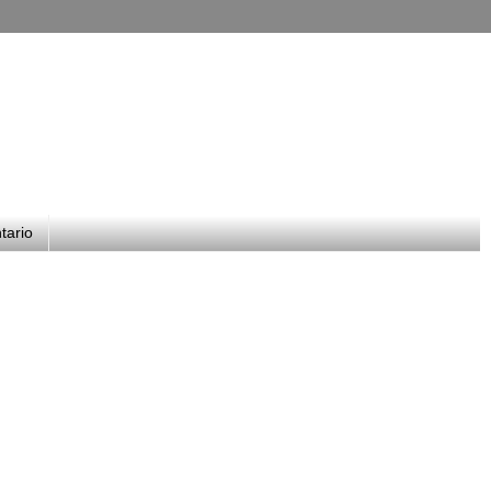
tario