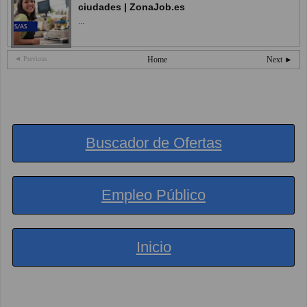
ciudades | ZonaJob.es
...
◄ Previous
Home
Next ►
Buscador de Ofertas
Empleo Público
Inicio