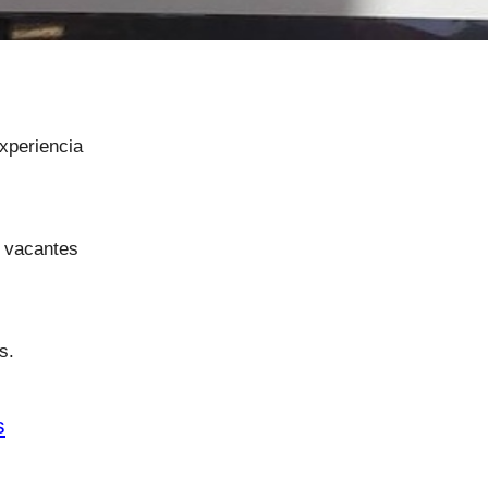
xperiencia
s vacantes
s.
s