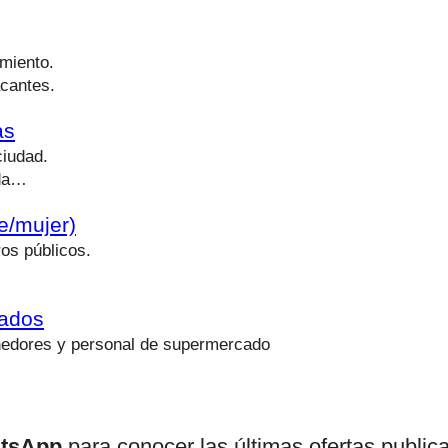
miento.
acantes.
as
ciudad.
nda…
e/mujer)
os públicos.
cados
nedores y personal de supermercado
atsApp
para conocer las últimas ofertas public