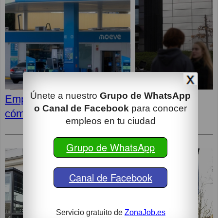
Únete a nuestro
Grupo de WhatsApp
Empleos en MOEVE: Últimas vacantes,
o Canal de Facebook
para conocer
cómo postular y superar la entrevista
empleos en tu ciudad
Grupo de WhatsApp
Canal de Facebook
Servicio gratuito de
ZonaJob.es