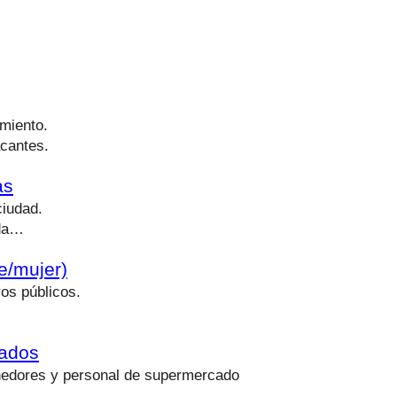
miento.
acantes.
as
ciudad.
nda…
e/mujer)
os públicos.
cados
nedores y personal de supermercado