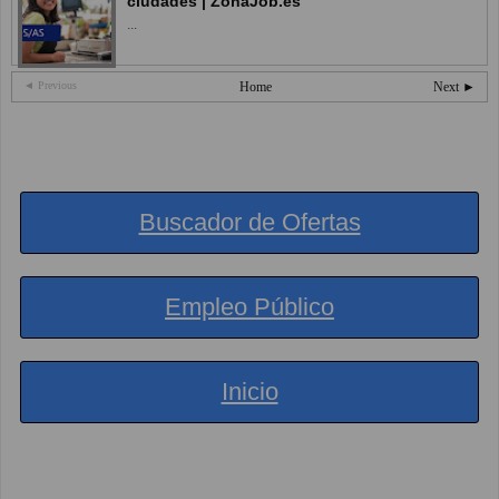
ciudades | ZonaJob.es
...
◄ Previous
Home
Next ►
Buscador de Ofertas
Empleo Público
Inicio