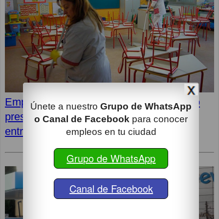
Empleos en Clece: Últimas ofertas, cómo
Únete a nuestro
Grupo de WhatsApp
presentar tu candidatura y superar la
o Canal de Facebook
para conocer
entrevista
empleos en tu ciudad
Grupo de WhatsApp
Canal de Facebook