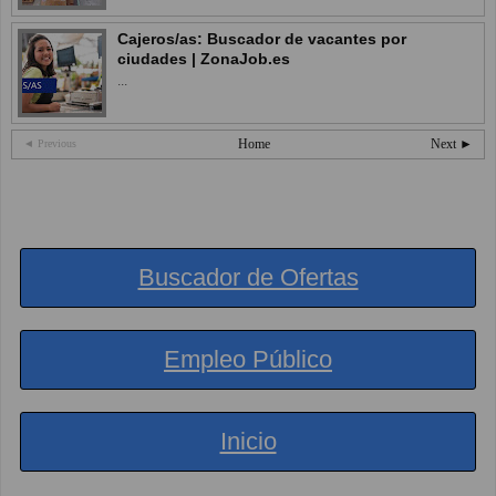
Cajeros/as: Buscador de vacantes por
ciudades | ZonaJob.es
...
Home
Next ►
◄ Previous
Buscador de Ofertas
Empleo Público
Inicio