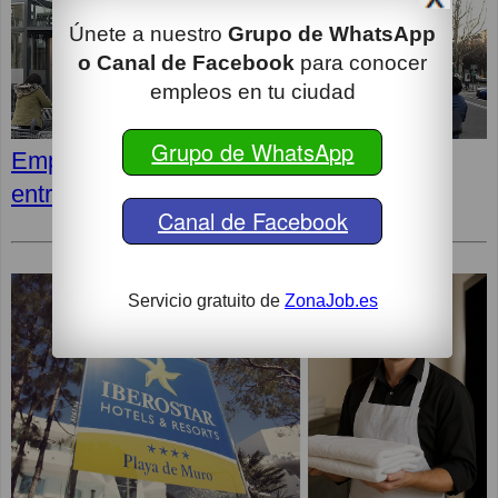
Únete a nuestro
Grupo de WhatsApp
o Canal de Facebook
para conocer
empleos en tu ciudad
Grupo de WhatsApp
Empleos en LIDL: Cómo superar la
entrevista y opiniones de los empleados
Canal de Facebook
Servicio gratuito de
ZonaJob.es