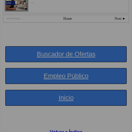
...
Home
Next ►
◄ Previous
Buscador de Ofertas
Empleo Público
Inicio