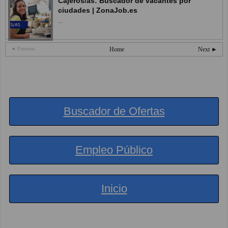
Cajeros/as: Buscador de vacantes por
ciudades | ZonaJob.es
...
◄ Previous
Home
Next ►
Buscador de Ofertas
Empleo Público
Inicio