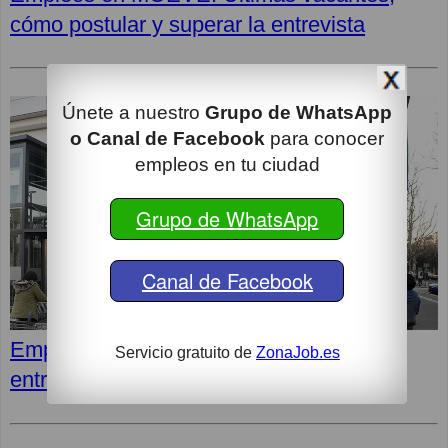
cómo postular y superar la entrevista
Únete a nuestro
Grupo de WhatsApp
o Canal de Facebook
para conocer
empleos en tu ciudad
Grupo de WhatsApp
Canal de Facebook
Empleos en LIDL: Cómo superar la
Servicio gratuito de
ZonaJob.es
entrevista y opiniones de los empleados