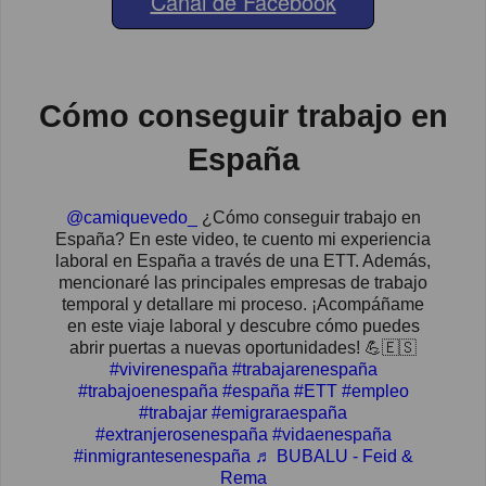
Canal de Facebook
Cómo conseguir trabajo en
España
@camiquevedo_
¿Cómo conseguir trabajo en
España? En este video, te cuento mi experiencia
laboral en España a través de una ETT. Además,
mencionaré las principales empresas de trabajo
temporal y detallare mi proceso. ¡Acompáñame
en este viaje laboral y descubre cómo puedes
abrir puertas a nuevas oportunidades! 💪🇪🇸
#vivirenespaña
#trabajarenespaña
#trabajoenespaña
#españa
#ETT
#empleo
#trabajar
#emigraraespaña
#extranjerosenespaña
#vidaenespaña
#inmigrantesenespaña
♬ BUBALU - Feid &
Rema