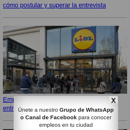
cómo postular y superar la entrevista
Empleos en LIDL: Cómo superar la
entrevista y opiniones de los empleados
Únete a nuestro
Grupo de WhatsApp
o Canal de Facebook
para conocer
empleos en tu ciudad