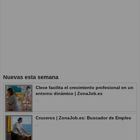
Nuevas esta semana
Clece facilita el crecimiento profesional en un
entorno dinámico | ZonaJob.es
...
Cruceros | ZonaJob.es: Buscador de Empleo
...