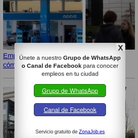
Empleos en MOEVE: Últimas vacantes,
Únete a nuestro
Grupo de WhatsApp
cómo postular y superar la entrevista
o Canal de Facebook
para conocer
empleos en tu ciudad
Grupo de WhatsApp
Canal de Facebook
Servicio gratuito de
ZonaJob.es