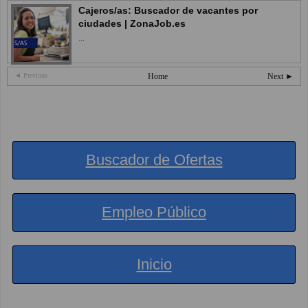
Cajeros/as: Buscador de vacantes por
ciudades | ZonaJob.es
...
◄ Previous
Home
Next ►
Buscador de Ofertas
Empleo Público
Inicio