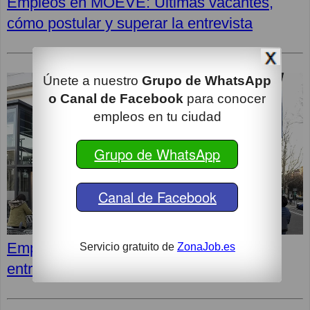
Empleos en MOEVE: Últimas vacantes,
cómo postular y superar la entrevista
Únete a nuestro
Grupo de WhatsApp
o Canal de Facebook
para conocer
empleos en tu ciudad
Grupo de WhatsApp
Canal de Facebook
Empleos en LIDL: Cómo superar la
Servicio gratuito de
ZonaJob.es
entrevista y opiniones de los empleados