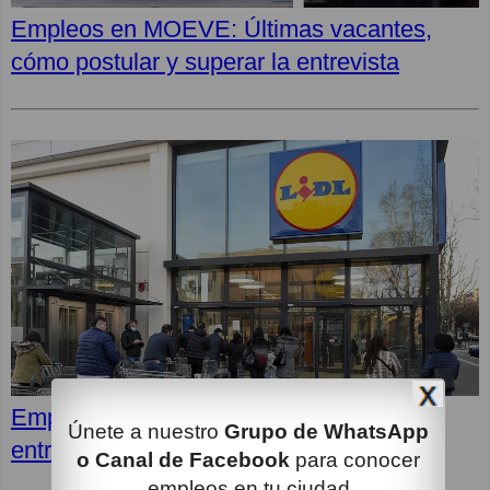
Empleos en MOEVE: Últimas vacantes,
cómo postular y superar la entrevista
Empleos en LIDL: Cómo superar la
Únete a nuestro
Grupo de WhatsApp
entrevista y opiniones de los empleados
o Canal de Facebook
para conocer
empleos en tu ciudad