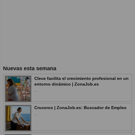
Nuevas esta semana
Clece facilita el crecimiento profesional en un
entorno dinámico | ZonaJob.es
...
Cruceros | ZonaJob.es: Buscador de Empleo
...