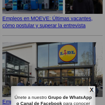
Empleos en MOEVE: Últimas vacantes,
cómo postular y superar la entrevista
Únete a nuestro
Grupo de WhatsApp
Empleos en LIDL: Cómo superar la
o Canal de Facebook
para conocer