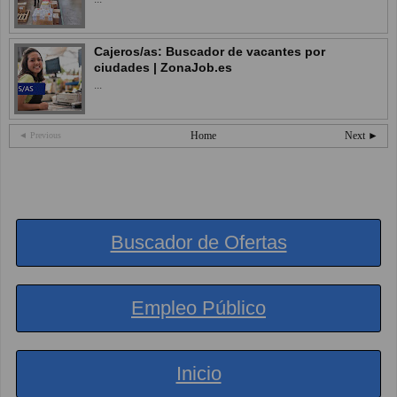
Cajeros/as: Buscador de vacantes por
ciudades | ZonaJob.es
...
Home
Next ►
◄ Previous
Buscador de Ofertas
Empleo Público
Inicio