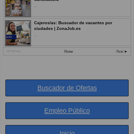
...
Cajeros/as: Buscador de vacantes por
ciudades | ZonaJob.es
...
◄ Previous
Home
Next ►
Buscador de Ofertas
Empleo Público
Inicio