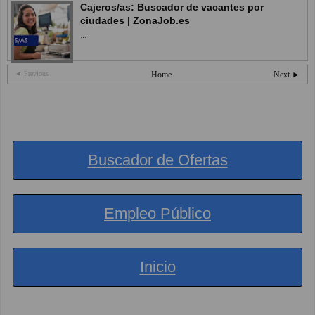
Cajeros/as: Buscador de vacantes por
ciudades | ZonaJob.es
...
◄ Previous
Home
Next ►
Buscador de Ofertas
Empleo Público
Inicio