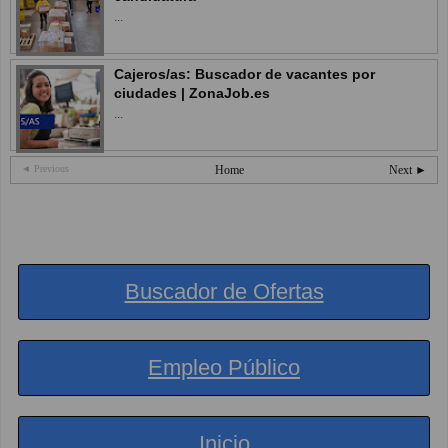
...
Cajeros/as: Buscador de vacantes por
ciudades | ZonaJob.es
...
◄ Previous
Home
Next ►
Buscador de Ofertas
Empleo Público
Inicio